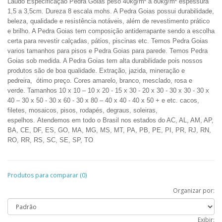
Laudo
Especificação Pedra Goias peso 40kg/m² a 80kg/m² espessura
1,5 a 3,5cm. Dureza 8 escala mohs. A Pedra Goias possui durabilidade,
beleza, qualidade e resistência notáveis, além de revestimento prático
e brilho. A Pedra Goias tem composição antiderrapante sendo a escolha
certa para revestir calçadas, pátios, piscinas etc. Temos Pedra Goias
varios tamanhos para pisos e Pedra Goias para parede. Temos Pedra
Goias sob medida. A Pedra Goias tem alta durabilidade pois nossos
produtos são de boa qualidade. Extração, jazida, mineração e
pedreira,
ótimo preço. Cores amarelo, branco, mesclado, rosa e
verde. Tamanhos 10 x 10 – 10 x 20 - 15 x 30 - 20 x 30 - 30 x 30 - 30 x
40 – 30 x 50 - 30 x 60 - 30 x 80 – 40 x 40 - 40 x 50 + e etc. cacos,
filetes, mosaicos,
pisos, rodapés, degraus, soleiras,
espelhos.
Atendemos em todo o Brasil nos estados do AC, AL, AM, AP,
BA, CE, DF, ES, GO, MA, MG, MS, MT, PA, PB, PE, PI, PR, RJ, RN,
RO, RR, RS, SC, SE, SP, TO
Produtos para comparar (0)
Organizar por:
Exibir: