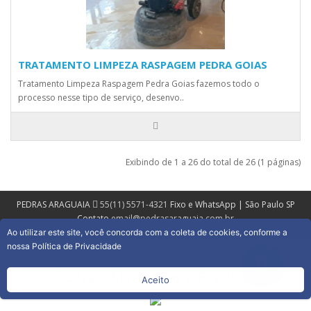
TRATAMENTO LIMPEZA RASPAGEM PEDRA GOIAS
Tratamento Limpeza Raspagem Pedra Goias fazemos todo o
processo nesse tipo de serviço, desenvo..
Exibindo de 1 a 26 do total de 26 (1 páginas)
PEDRAS ARAGUAIA
55(11) 5571-4321
Fixo e WhatsApp | São Paulo SP
Contato
email@pedrasaraguaia.com.br
Ao utilizar este site, você concorda com a coleta de cookies, conforme a
nossa Política de Privacidade
Visite nosso Portal
Pedras, Marmores e Granitos
Aceito