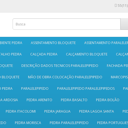
55(11)
BIENTE PEDRA
ASSENTAMENTO BLOQUETE
ASSENTAMENTO PARALELE
TALHO PEDRA
CALÇADA PEDRA
CALÇAMENTO BLOQUETE
CALÇA
LOQUETE
DESCRIÇÃO DADOS TECNICOS PARALELEPIPEDO
FACHADA PE
O BLOQUETE
MÃO DE OBRA COLOCAÇÃO PARALELEPIPEDO
MARCOPI
 PEDRA
PARALELEPIPEDO
PARALELEPIPEDO PARALELEPIPEDOS
PA
A ARDOSIA
PEDRA ARENITO
PEDRA BASALTO
PEDRA BOLÃO
PEDRA ITACOLOMI
PEDRA JARAGUA
PEDRA LAGOA SANTA
PE
EDO
PEDRA MORISCA
PEDRA PARALELEPIPEDO
PEDRA PORTUGUE