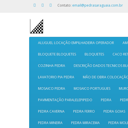
Contato:
email@pedrasaraguaia.com.br
ALUGUEL LOCAÇÃO EMPILHADEIRA OPERADOR
AM
BLOQUETE BLOQUETES
BLOQUETES
CACO RE
COZINHA PEDRA
DESCRIÇÃO DADOS TECNICOS B
LAVATORIO PIA PEDRA
MÃO DE OBRA COLOCAÇÃ
MOSAICO PEDRA
MOSAICO PORTUGUES
MURO
PAVIMENTAÇÃO PARALELEPIPEDO
PEDRA
PEDR
PEDRA CAVERNA
PEDRA FERRO
PEDRA GOIAS
PEDRA MINEIRA
PEDRA MIRACEMA
PEDRA MOL