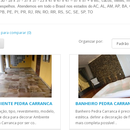
 30 - 18 x 37 - 37 x 37 - 23 x 47 e 47 x 47 – 57 x 57 + e etc,
cacos, filetes, 
 espelhos.
Atendemos em todo o Brasil nos estados do AC, AL, AM, AP, BA
PB, PE, PI, PR, RJ, RN, RO, RR, RS, SC, SE, SP, TO
 para comparar (0)
Organizar por:
IENTE PEDRA CARRANCA
BANHEIRO PEDRA CARRA
zação, tipo, revestimento, modelo,
Banheiro Pedra Carranca é preci
 e dica para decorar Ambiente
estética. definir a decoração de
 Carranca por ser co..
mais completa possível ..