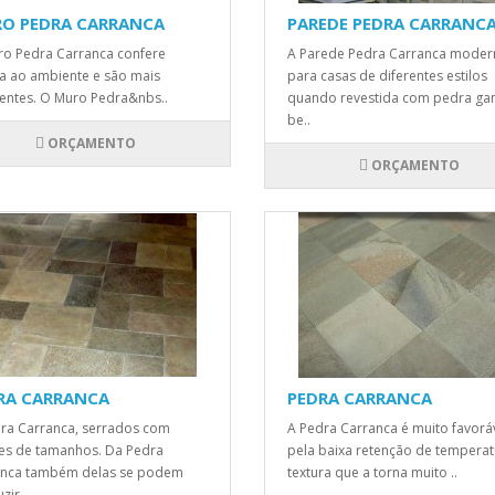
O PEDRA CARRANCA
PAREDE PEDRA CARRANC
o Pedra Carranca confere
A Parede Pedra Carranca moder
a ao ambiente e são mais
para casas de diferentes estilos
tentes. O Muro Pedra&nbs..
quando revestida com pedra ga
be..
ORÇAMENTO
ORÇAMENTO
RA CARRANCA
PEDRA CARRANCA
ra Carranca, serrados com
A Pedra Carranca é muito favorá
s de tamanhos. Da Pedra
pela baixa retenção de temperat
anca também delas se podem
textura que a torna muito ..
zir..