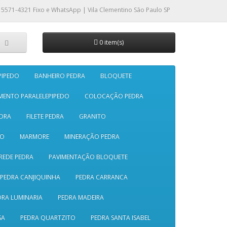
 5571-4321
Fixo e WhatsApp | Vila Clementino São Paulo SP
0 item(s)
PIPEDO
BANHEIRO PEDRA
BLOQUETE
MENTO PARALELEPIPEDO
COLOCAÇÃO PEDRA
DRA
FILETE PEDRA
GRANITO
SO
MARMORE
MINERAÇÃO PEDRA
REDE PEDRA
PAVIMENTAÇÃO BLOQUETE
PEDRA CANJIQUINHA
PEDRA CARRANCA
DRA LUMINARIA
PEDRA MADEIRA
SA
PEDRA QUARTZITO
PEDRA SANTA ISABEL