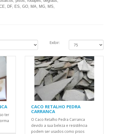
mosaicos, pisos, rodapés, degraus,
, CE, DF, ES, GO, MA, MG, MS,
Exibir:
NCA
CACO RETALHO PEDRA
CARRANCA
so ter
O Caco Retalho Pedra Carranca
 forma
devido a sua beleza e resistência
podem ser usados como pisos