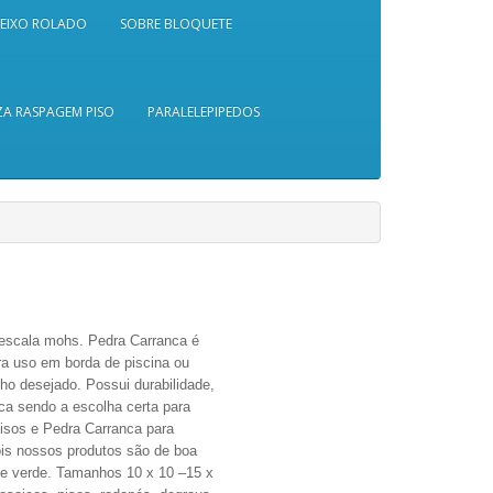
SEIXO ROLADO
SOBRE BLOQUETE
A RASPAGEM PISO
PARALELEPIPEDOS
escala mohs. Pedra Carranca é
ra uso em borda de piscina ou
o desejado. Possui durabilidade,
nca sendo a escolha certa para
pisos e Pedra Carranca para
ois nossos produtos são de boa
e verde.
Tamanhos 10 x 10 –15 x