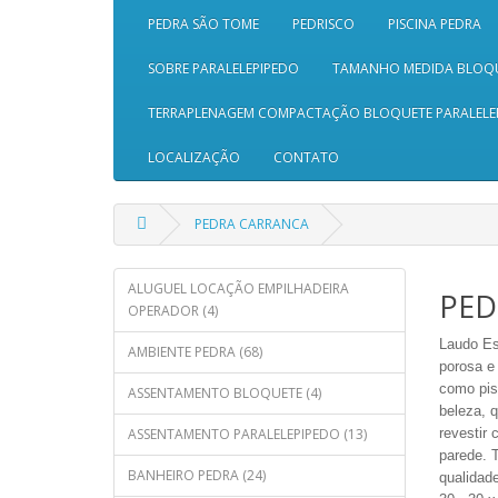
PEDRA SÃO TOME
PEDRISCO
PISCINA PEDRA
SOBRE PARALELEPIPEDO
TAMANHO MEDIDA BLOQ
TERRAPLENAGEM COMPACTAÇÃO BLOQUETE PARALELE
LOCALIZAÇÃO
CONTATO
PEDRA CARRANCA
ALUGUEL LOCAÇÃO EMPILHADEIRA
PED
OPERADOR (4)
Laudo
Es
AMBIENTE PEDRA (68)
porosa e
como pis
ASSENTAMENTO BLOQUETE (4)
beleza, q
ASSENTAMENTO PARALELEPIPEDO (13)
revestir
parede. 
BANHEIRO PEDRA (24)
qualidad