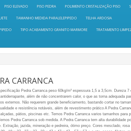
PISO ELEVADO
PISO PEDRA
POLIMENTO CRISTALIZAÇÃO PISO
UETE
TAMANHO MEDIDA PARALELEPIPEDO
TELHA ARDOSIA
PIPEDO
TIPO ACABAMENTO GRANITO MARMORE
TRATAMENTO LIMPEZ
RA CARRANCA
pecificação
Pedra Carranca peso 60kg/m² espessura 1,5 a 3,5cm. Dureza 7 
 antiderrapante, além de não concentrarem calor, o que as torna adequada pa
os externos. Não requerem grande beneficiamento, bastando cortar no tamanh
ualidade e resistência notáveis, além de revestimento prático A Pedra Carra
 calçadas, pátios, piscinas etc. Temos Pedra Carranca varios tamanhos para 
Temos Pedra Carranca sob medida. A Pedra Carranca tem alta durabilidade p
e.
Extração, jazida, mineração e pedreira
,
ótimo
preço.
Cores mesclado, rosa 