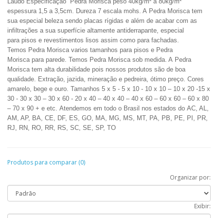
Laudo
Especificação Pedra Morisca peso 40kg/m² a 80kg/m²
espessura 1,5 a 3,5cm. Dureza 7 escala mohs. A Pedra Morisca tem
sua especial beleza sendo
placas rígidas e além de acabar com as
infiltrações
a sua superfície altamente antiderrapante, especial
para pisos e revestimentos lisos assim como para fachadas.
Temos Pedra Morisca varios tamanhos para pisos e Pedra
Morisca para parede. Temos Pedra Morisca sob medida. A Pedra
Morisca tem alta durabilidade pois nossos produtos são de boa
qualidade.
Extração, jazida, mineração e pedreira,
ótimo
preço.
Cores
amarelo, bege e ouro.
Tamanhos 5 x 5 - 5 x 10 - 10 x 10 – 10 x 20 -15 x
30 - 30 x 30 – 30 x 60 - 20 x 40 – 40 x 40 – 40 x 60 – 60 x 60 – 60 x 80
– 70 x 90
+ e etc.
Atendemos em todo o Brasil nos estados do AC, AL,
AM, AP, BA, CE, DF, ES, GO, MA, MG, MS, MT, PA, PB, PE, PI, PR,
RJ, RN, RO, RR, RS, SC, SE, SP, TO
Produtos para comparar (0)
Organizar por:
Exibir: